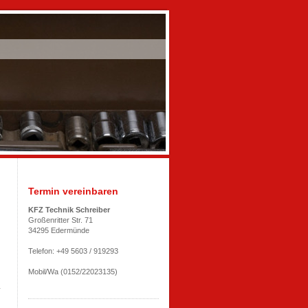
Termin vereinbaren
KFZ Technik Schreiber
Großenritter Str. 71
34295 Edermünde
Telefon: +49 5603 / 919293
Mobil/Wa (0152/22023135)