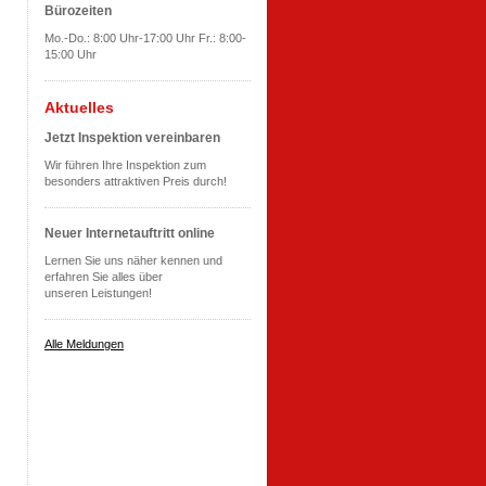
Bürozeiten
Mo.-Do.: 8:00 Uhr-17:00 Uhr Fr.: 8:00-
15:00 Uhr
Aktuelles
Jetzt Inspektion vereinbaren
Wir führen Ihre Inspektion zum
besonders attraktiven Preis durch!
Neuer Internetauftritt online
Lernen Sie uns näher kennen und
erfahren Sie alles über
unseren Leistungen!
Alle Meldungen