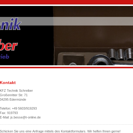
Kontakt
KFZ Technik Schreiber
Großenritter Str. 71
34295 Edermünde
Telefon: +49 5603/919293
Fax: 919793
E-Mail: js.besse@t-online.de
Schicken Sie uns eine Anfrage mittels des Kontaktformulars. Wir helfen Ihnen gerne!